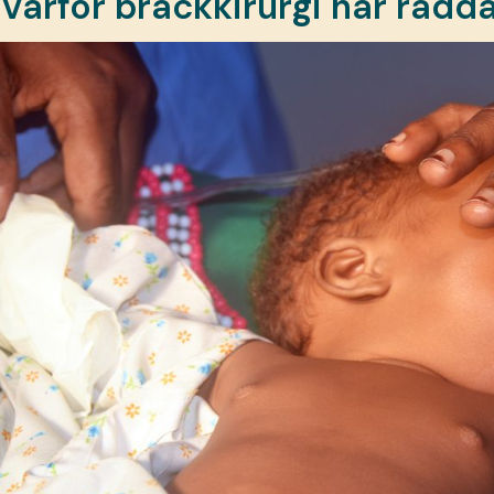
Varför bråckkirurgi har rädd