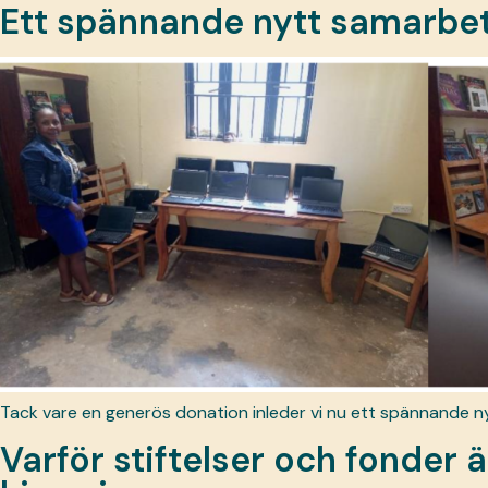
Ett spännande nytt samarbe
Tack vare en generös donation inleder vi nu ett spännande nytt k
Varför stiftelser och fonder