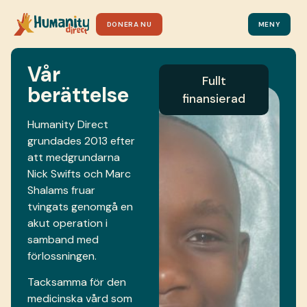
DONERA NU
MENY
Vår
Fullt
berättelse
finansierad
Humanity Direct
grundades 2013 efter
att medgrundarna
Nick Swifts och Marc
Shalams fruar
tvingats genomgå en
akut operation i
samband med
förlossningen.
Tacksamma för den
medicinska vård som