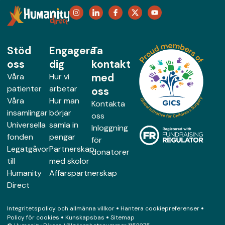
Stöd
Engagera
Ta
oss
dig
kontakt
med
Våra
Hur vi
patienter
arbetar
oss
Våra
Hur man
Kontakta
insamlingar
börjar
oss
Universella
samla in
Inloggning
fonden
pengar
för
Legatgåvor
Partnerskap
donatorer
till
med skolor
Humanity
Affärspartnerskap
Direct
Integritetspolicy och allmänna villkor
Hantera cookiepreferenser
Policy för cookies
Kunskapsbas
Sitemap