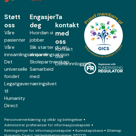
Støtt
Engasjer
Ta
oss
deg
kontakt
med
Våre
Hvordan vi
pasienter
jobber
oss
Våre
Slik starter du en
Kontakt
innsamlingsaksjoner
innsamlingsaksjon
oss
Det
Skolepartnerskap
Donorinnlogging
universelle
Samarbeid
fondet
med
Legatgaver
næringslivet
til
Humanity
Direct
Personvernerklæring og vilkår og betingelser
Administrer preferanser for informasjonskapsler
Retningslinjer for informasjonskapsler
Kunnskapsbase
Sitemap
Humanity Direct. Veldedighetsnummer 1152275.