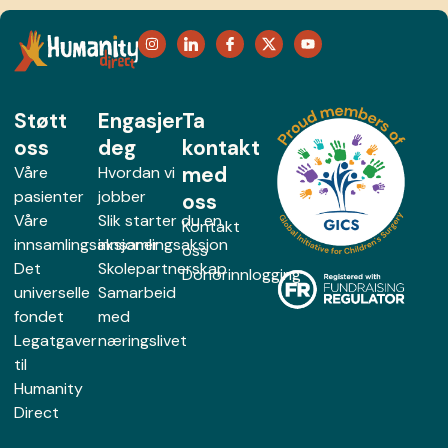
Støtt
Engasjer
Ta
oss
deg
kontakt
med
Våre
Hvordan vi
pasienter
jobber
oss
Våre
Slik starter du en
Kontakt
innsamlingsaksjoner
innsamlingsaksjon
oss
Det
Skolepartnerskap
Donorinnlogging
universelle
Samarbeid
fondet
med
Legatgaver
næringslivet
til
Humanity
Direct