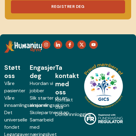
REGISTRER DEG
Støtt
Engasjer
Ta
oss
deg
kontakt
med
Våre
Hvordan vi
pasienter
jobber
oss
Våre
Slik starter du en
Kontakt
innsamlingsaksjoner
innsamlingsaksjon
oss
Det
Skolepartnerskap
Donorinnlogging
universelle
Samarbeid
fondet
med
Legatgaver
næringslivet