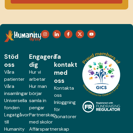
Stöd
Engagera
Ta
oss
dig
kontakt
med
Våra
Hur vi
patienter
arbetar
oss
Våra
Hur man
Kontakta
insamlingar
börjar
oss
Universella
samla in
Inloggning
fonden
pengar
för
Legatgåvor
Partnerskap
donatorer
till
med skolor
Humanity
Affärspartnerskap