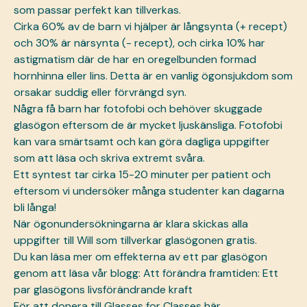
som passar perfekt kan tillverkas.
Cirka 60% av de barn vi hjälper är långsynta (+ recept)
och 30% är närsynta (- recept), och cirka 10% har
astigmatism där de har en oregelbunden formad
hornhinna eller lins. Detta är en vanlig ögonsjukdom som
orsakar suddig eller förvrängd syn.
Några få barn har fotofobi och behöver skuggade
glasögon eftersom de är mycket ljuskänsliga. Fotofobi
kan vara smärtsamt och kan göra dagliga uppgifter
som att läsa och skriva extremt svåra.
Ett syntest tar cirka 15-20 minuter per patient och
eftersom vi undersöker många studenter kan dagarna
bli långa!
När ögonundersökningarna är klara skickas alla
uppgifter till Will som tillverkar glasögonen gratis.
Du kan läsa mer om effekterna av ett par glasögon
genom att läsa vår blogg:
Att förändra framtiden: Ett
par glasögons livsförändrande kraft
För att donera till Glasses for Classes
här
.