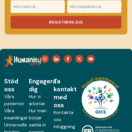
REGISTRERA DIG
Stöd
Engagera
Ta
oss
dig
kontakt
med
Våra
Hur vi
patienter
arbetar
oss
Våra
Hur man
Kontakta
insamlingar
börjar
oss
Universella
samla in
Inloggning
fonden
pengar