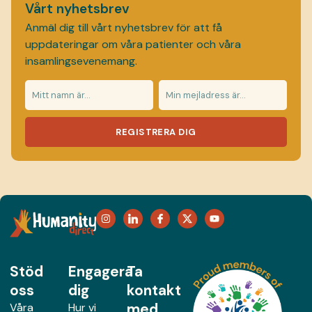
Vårt nyhetsbrev
Anmäl dig till vårt nyhetsbrev för att få
uppdateringar om våra patienter och våra
insamlingsevenemang.
REGISTRERA DIG
Stöd
Engagera
Ta
oss
dig
kontakt
med
Våra
Hur vi