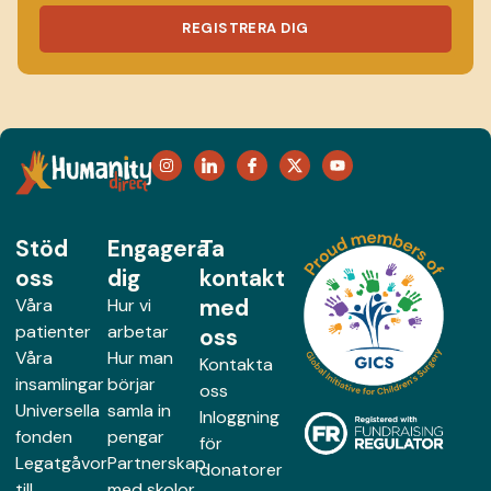
REGISTRERA DIG
Stöd
Engagera
Ta
oss
dig
kontakt
med
Våra
Hur vi
patienter
arbetar
oss
Våra
Hur man
Kontakta
insamlingar
börjar
oss
Universella
samla in
Inloggning
fonden
pengar
för
Legatgåvor
Partnerskap
donatorer
till
med skolor