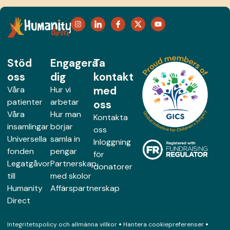
Stöd
Engagera
Ta
oss
dig
kontakt
med
Våra
Hur vi
patienter
arbetar
oss
Våra
Hur man
Kontakta
insamlingar
börjar
oss
Universella
samla in
Inloggning
fonden
pengar
för
Legatgåvor
Partnerskap
donatorer
till
med skolor
Humanity
Affärspartnerskap
Direct
Integritetspolicy och allmänna villkor
Hantera cookiepreferenser