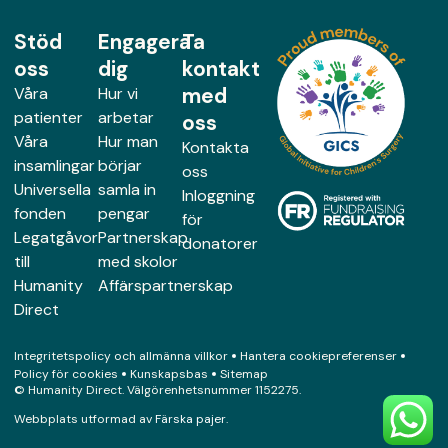
Stöd
Engagera
Ta
oss
dig
kontakt
med
Våra
Hur vi
patienter
arbetar
oss
Våra
Hur man
Kontakta
insamlingar
börjar
oss
Universella
samla in
Inloggning
fonden
pengar
för
Legatgåvor
Partnerskap
donatorer
till
med skolor
Humanity
Affärspartnerskap
Direct
Integritetspolicy och allmänna villkor
Hantera cookiepreferenser
Policy för cookies
Kunskapsbas
Sitemap
© Humanity Direct. Välgörenhetsnummer 1152275.
Webbplats utformad av
Färska pajer
.