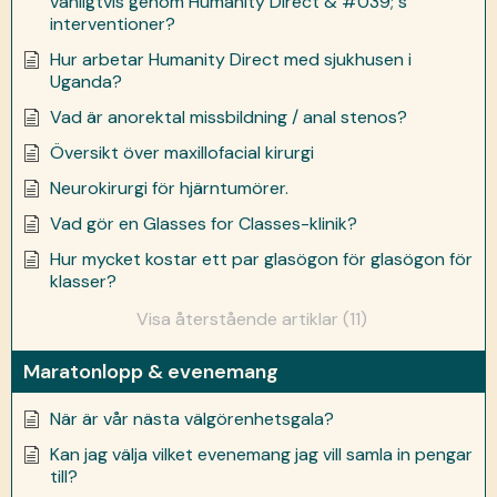
vanligtvis genom Humanity Direct & #039; s
interventioner?
Hur arbetar Humanity Direct med sjukhusen i
Uganda?
Vad är anorektal missbildning / anal stenos?
Översikt över maxillofacial kirurgi
Neurokirurgi för hjärntumörer.
Vad gör en Glasses for Classes-klinik?
Hur mycket kostar ett par glasögon för glasögon för
klasser?
Visa återstående artiklar (11)
Maratonlopp & evenemang
När är vår nästa välgörenhetsgala?
Kan jag välja vilket evenemang jag vill samla in pengar
till?