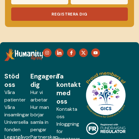
REGISTRERA DIG
Stöd
Engagera
Ta
oss
dig
kontakt
med
Våra
Hur vi
patienter
arbetar
oss
Våra
Hur man
Kontakta
insamlingar
börjar
oss
Universella
samla in
Inloggning
fonden
pengar
för
Legatgåvor
Partnerskap
donatorer