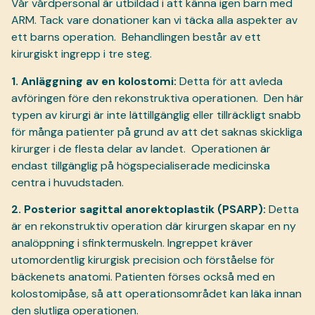
Vår vårdpersonal är utbildad i att känna igen barn med
ARM. Tack vare donationer kan vi täcka alla aspekter av
ett barns operation.
Behandlingen består av ett
kirurgiskt ingrepp i tre steg.
1. Anläggning av en kolostomi:
Detta för att avleda
avföringen före den rekonstruktiva operationen.
Den här
typen av kirurgi är inte lättillgänglig eller tillräckligt snabb
för många patienter på grund av att det saknas skickliga
kirurger i de flesta delar av landet.
Operationen är
endast tillgänglig på högspecialiserade medicinska
centra i huvudstaden.
2. Posterior sagittal anorektoplastik (PSARP):
Detta
är en rekonstruktiv operation där kirurgen skapar en ny
analöppning i sfinktermuskeln. Ingreppet kräver
utomordentlig kirurgisk precision och förståelse för
bäckenets anatomi. Patienten förses också med en
kolostomipåse, så att operationsområdet kan läka innan
den slutliga operationen.