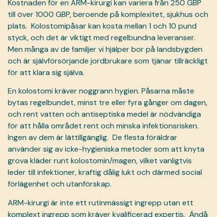
Kostnaden för en ARM-kirurgi kan variera från 250 GBP
till över 1000 GBP, beroende på komplexitet, sjukhus och
plats.
Kolostomipåsar kan kosta mellan 1 och 10 pund
styck, och det är viktigt med regelbundna leveranser.
Men många av de familjer vi hjälper bor på landsbygden
och är självförsörjande jordbrukare som tjänar tillräckligt
för att klara sig själva.
En kolostomi kräver noggrann hygien. Påsarna måste
bytas regelbundet, minst tre eller fyra gånger om dagen,
och rent vatten och antiseptiska medel är nödvändiga
för att hålla området rent och minska infektionsrisken.
Ingen av dem är lättillgänglig.
De flesta föräldrar
använder sig av icke-hygieniska metoder som att knyta
grova kläder runt kolostomin/magen, vilket vanligtvis
leder till infektioner, kraftig dålig lukt och därmed social
förlägenhet och utanförskap.
ARM-kirurgi är inte ett rutinmässigt ingrepp utan ett
komplext ingrepp som kräver kvalificerad expertis.
Ändå