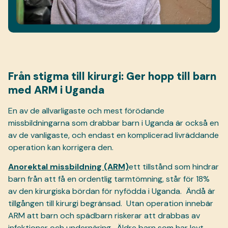
Från stigma till kirurgi: Ger hopp till barn
med ARM i Uganda
En av de allvarligaste och mest förödande
missbildningarna som drabbar barn i Uganda är också en
av de vanligaste, och endast en komplicerad livräddande
operation kan korrigera den.
Anorektal missbildning (ARM)
ett tillstånd som hindrar
barn från att få en ordentlig tarmtömning, står för 18%
av den kirurgiska bördan för nyfödda i Uganda.
Ändå är
tillgången till kirurgi begränsad.
Utan operation innebär
ARM att barn och spädbarn riskerar att drabbas av
infektioner och undernäring.
Äldre barn som har levt