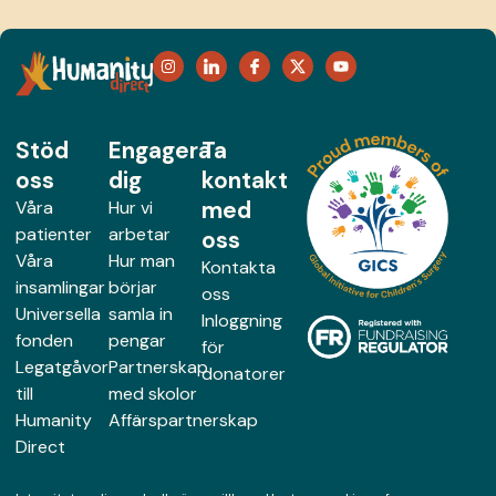
Stöd
Engagera
Ta
oss
dig
kontakt
med
Våra
Hur vi
patienter
arbetar
oss
Våra
Hur man
Kontakta
insamlingar
börjar
oss
Universella
samla in
Inloggning
fonden
pengar
för
Legatgåvor
Partnerskap
donatorer
till
med skolor
Humanity
Affärspartnerskap
Direct