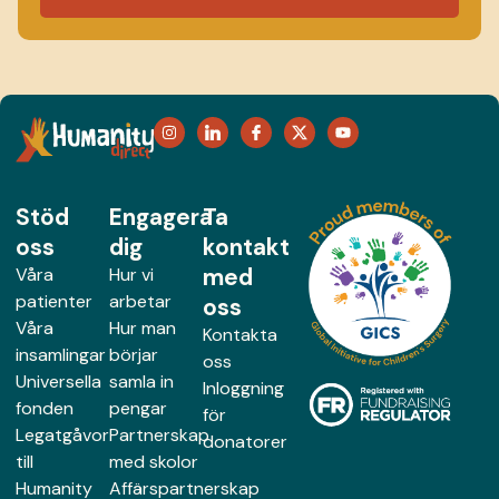
Stöd
Engagera
Ta
oss
dig
kontakt
med
Våra
Hur vi
patienter
arbetar
oss
Våra
Hur man
Kontakta
insamlingar
börjar
oss
Universella
samla in
Inloggning
fonden
pengar
för
Legatgåvor
Partnerskap
donatorer
till
med skolor
Humanity
Affärspartnerskap