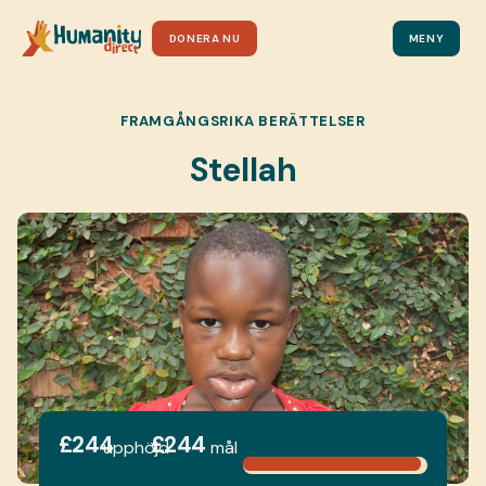
DONERA NU
MENY
FRAMGÅNGSRIKA BERÄTTELSER
Stellah
£244
£244
upphöjd
mål