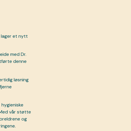
 lager et nytt
beide med Dr.
utførte denne
tidig løsning
fjerne
 hygieniske
Med vår støtte
foreldrene og
ringene.