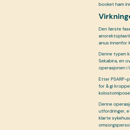
booket ham inn 
Virkning
Den første fas
anorektoplastik
anus innenfor 
Denne typen ki
Sekabira, en ov
operasjonen i 
Etter PSARP-pr
for å gi kroppen
kolostomiposen
Denne operasjon
utfordringer, 
klarte sykehus
omsorgspersone