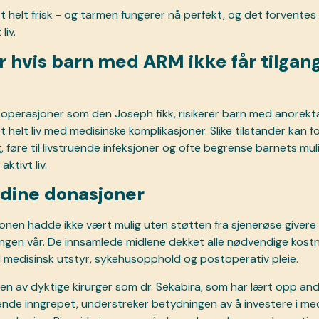
t helt frisk - og tarmen fungerer nå perfekt, og det forventes
liv.
r hvis barn med ARM ikke får tilgang 
il operasjoner som den Joseph fikk, risikerer barn med anorekt
 helt liv med medisinske komplikasjoner. Slike tilstander kan f
, føre til livstruende infeksjoner og ofte begrense barnets muli
aktivt liv.
 dine donasjoner
nen hadde ikke vært mulig uten støtten fra sjenerøse givere 
gen vår. De innsamlede midlene dekket alle nødvendige kostna
l medisinsk utstyr, sykehusopphold og postoperativ pleie.
en av dyktige kirurger som dr. Sekabira, som har lært opp andr
ende inngrepet, understreker betydningen av å investere i med