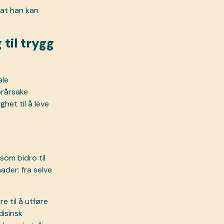
 at han kan
til trygg
ale
orårsake
ghet til å leve
som bidro til
der: fra selve
e til å utføre
isinsk