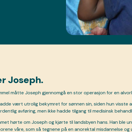
er Joseph.
ammel måtte Joseph gjennomgå en stor operasjon for en alvorli
dde vært utrolig bekymret for sønnen sin, siden hun visste at 
ordentlig avføring, men ikke hadde tilgang til medisinsk behandl
met hørte om Joseph og kjørte til landsbyen hans. Han ble u
orene våre, som så tegnene på en anorektal misdannelse og 