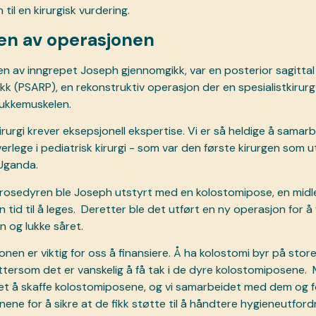
til en kirurgisk vurdering.
en av operasjonen
en av inngrepet Joseph gjennomgikk, var en posterior sagittal
k (PSARP), en rekonstruktiv operasjon der en spesialistkirurg
lukkemuskelen.
rurgi krever eksepsjonell ekspertise. Vi er så heldige å samar
erlege i pediatrisk kirurgi - som var den første kirurgen som 
Uganda.
osedyren ble Joseph utstyrt med en kolostomipose, en midler
 tid til å leges.
Deretter ble det utført en ny operasjon for å 
 og lukke såret.
en er viktig for oss å finansiere. Å ha kolostomi byr på store
ettersom det er vanskelig å få tak i de dyre kolostomiposene.
et å skaffe kolostomiposene, og vi samarbeidet med dem og 
ne for å sikre at de fikk støtte til å håndtere hygieneutford