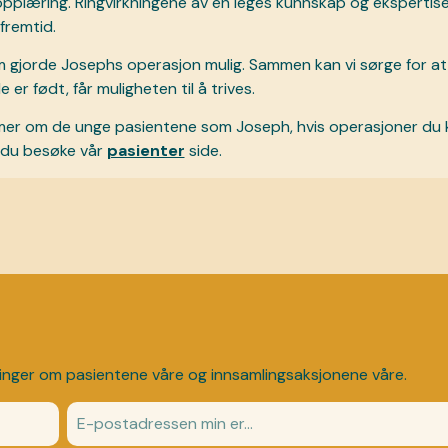
pplæring. Ringvirkningene av én leges kunnskap og ekspertise 
fremtid.
om gjorde Josephs operasjon mulig. Sammen kan vi sørge for at 
 er født, får muligheten til å trives.
 mer om de unge pasientene som Joseph, hvis operasjoner du ka
n du besøke vår
pasienter
side.
inger om pasientene våre og innsamlingsaksjonene våre.