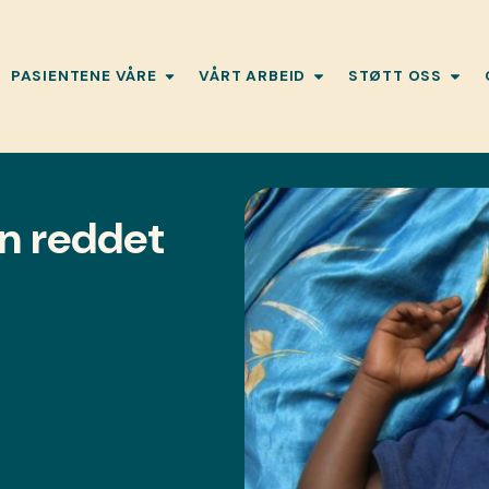
PASIENTENE VÅRE
VÅRT ARBEID
STØTT OSS
n reddet