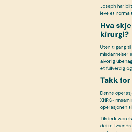
Joseph har blit
leve et normalt 
Hva skje
kirurgi?
Uten tilgang t
misdannelser et
alvorlig ubehag
et fullverdig og 
Takk for
Denne operasjo
XNRG-innsamlin
operasjonen ti
Tilstedeværels
dette livsendr