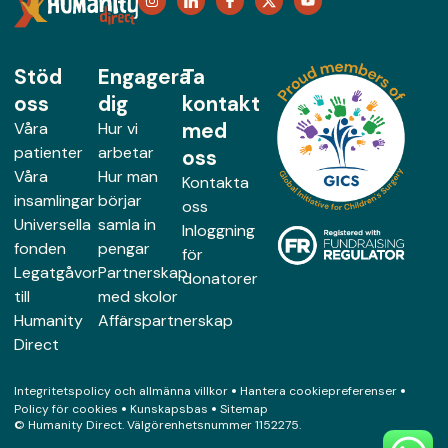
Stöd
Engagera
Ta
oss
dig
kontakt
med
Våra
Hur vi
patienter
arbetar
oss
Våra
Hur man
Kontakta
insamlingar
börjar
oss
Universella
samla in
Inloggning
fonden
pengar
för
Legatgåvor
Partnerskap
donatorer
till
med skolor
Humanity
Affärspartnerskap
Direct
Integritetspolicy och allmänna villkor
Hantera cookiepreferenser
Policy för cookies
Kunskapsbas
Sitemap
© Humanity Direct. Välgörenhetsnummer 1152275.