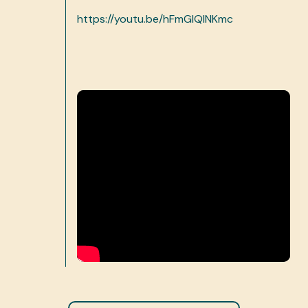
https://youtu.be/hFmGIQlNKmc