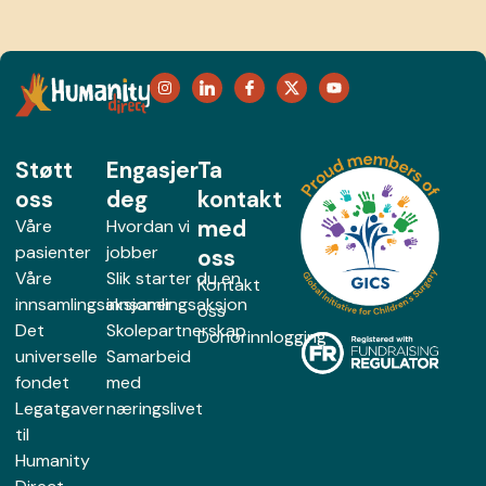
Støtt
Engasjer
Ta
oss
deg
kontakt
med
Våre
Hvordan vi
pasienter
jobber
oss
Våre
Slik starter du en
Kontakt
innsamlingsaksjoner
innsamlingsaksjon
oss
Det
Skolepartnerskap
Donorinnlogging
universelle
Samarbeid
fondet
med
Legatgaver
næringslivet
til
Humanity