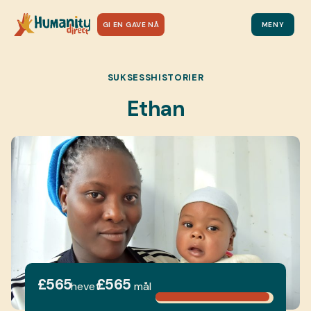
GI EN GAVE NÅ
MENY
SUKSESSHISTORIER
Ethan
£565
£565
hevet
mål