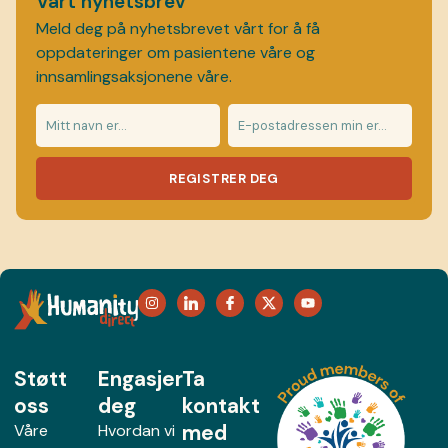
Vårt nyhetsbrev
Meld deg på nyhetsbrevet vårt for å få
oppdateringer om pasientene våre og
innsamlingsaksjonene våre.
REGISTRER DEG
Støtt
Engasjer
Ta
oss
deg
kontakt
med
Våre
Hvordan vi