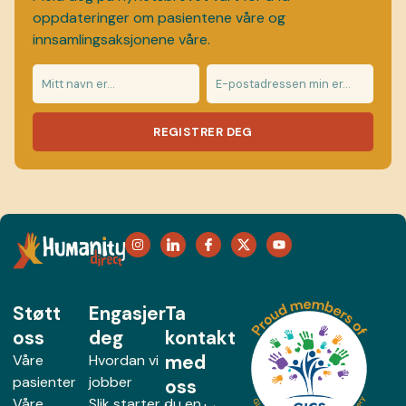
oppdateringer om pasientene våre og
innsamlingsaksjonene våre.
REGISTRER DEG
Støtt
Engasjer
Ta
oss
deg
kontakt
med
Våre
Hvordan vi
pasienter
jobber
oss
Våre
Slik starter du en