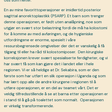
oss som helter.
En av mine favorittoperasjoner er imidlertid posterior
sagittal anorektoplastikk (PSARP). Et barn som trenger
denne operasjonen, er født uten analåpning, noe som
utgjør en svært stor belastning fordi de må ha kolostomi
for å komme av med avføringen, og de hygieniske
utfordringene er enorme, spesielt i våre
ressursbegrensede omgivelser der det er vanskelig å få
tilgang til eller ha råd til kolostomiposer.
Den kirurgiske
korreksjonen krever svært spesialiserte ferdigheter, og vi
har svært få som kan gjøre det i landet eller i hele
regionen. Vi er så heldige at Dr. Sekabira, som er den
første som har utført en slik operasjon i Uganda og som
har lært opp alle de andre kirurgene i regionen til å
utføre operasjonen, er en del av teamet vårt. Det er
veldig tilfredsstillende å se at barna etter operasjonen er
i stand til å gå på toalettet som normalt.
Operasjonen
er virkelig transformerende.