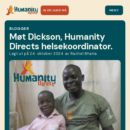
GI EN GAVE NÅ
MENY
BLOGGER
Møt Dickson, Humanity
Directs helsekoordinator.
Lagt ut på
24. oktober 2024
av
Rachel Bhatia