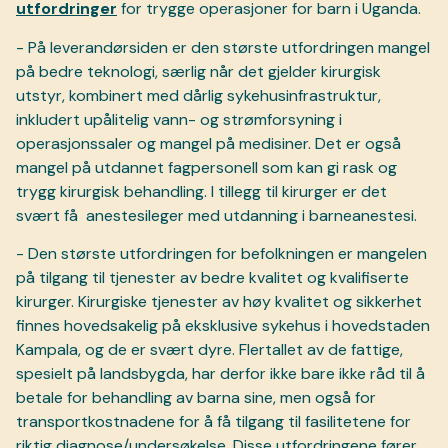
utfordringer
for trygge operasjoner for barn i Uganda.
- På leverandørsiden er den største utfordringen mangel
på bedre teknologi, særlig når det gjelder kirurgisk
utstyr, kombinert med dårlig sykehusinfrastruktur,
inkludert upålitelig vann- og strømforsyning i
operasjonssaler og mangel på medisiner. Det er også
mangel på utdannet fagpersonell som kan gi rask og
trygg kirurgisk behandling. I tillegg til kirurger er det
svært få
anestesileger med utdanning i barneanestesi.
- Den største utfordringen for befolkningen er mangelen
på tilgang til tjenester av bedre kvalitet og kvalifiserte
kirurger. Kirurgiske tjenester av høy kvalitet og sikkerhet
finnes hovedsakelig på eksklusive sykehus i hovedstaden
Kampala, og de er svært dyre. Flertallet av de fattige,
spesielt på landsbygda, har derfor ikke bare ikke råd til å
betale for behandling av barna sine, men også for
transportkostnadene for å få tilgang til fasilitetene for
riktig diagnose/undersøkelse. Disse utfordringene fører