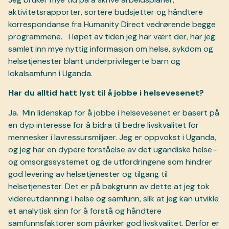
aktivitetsrapporter, sortere budsjetter og håndtere
korrespondanse fra Humanity Direct vedrørende begge
programmene.
I løpet av tiden jeg har vært der, har jeg
samlet inn mye nyttig informasjon om helse, sykdom og
helsetjenester blant underprivilegerte barn og
lokalsamfunn i Uganda.
Har du alltid hatt lyst til å jobbe i helsevesenet?
Ja.
Min lidenskap for å jobbe i helsevesenet er basert på
en dyp interesse for å bidra til bedre livskvalitet for
mennesker i lavressursmiljøer. Jeg er oppvokst i Uganda,
og jeg har en dypere forståelse av det ugandiske helse-
og omsorgssystemet og de utfordringene som hindrer
god levering av helsetjenester og tilgang til
helsetjenester. Det er på bakgrunn av dette at jeg tok
videreutdanning i helse og samfunn, slik at jeg kan utvikle
et analytisk sinn for å forstå og håndtere
samfunnsfaktorer som påvirker god livskvalitet. Derfor er