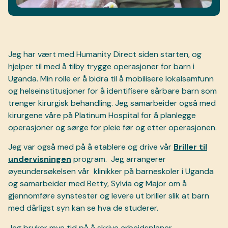
Jeg har vært med Humanity Direct siden starten, og
hjelper til med å tilby trygge operasjoner for barn i
Uganda. Min rolle er å bidra til å mobilisere lokalsamfunn
og helseinstitusjoner for å identifisere sårbare barn som
trenger kirurgisk behandling. Jeg samarbeider også med
kirurgene våre på Platinum Hospital for å planlegge
operasjoner og sørge for pleie før og etter operasjonen.
Jeg var også med på å etablere og drive vår
Briller til
undervisningen
program.
Jeg arrangerer
øyeundersøkelsen vår
klinikker på barneskoler i Uganda
og samarbeider med Betty, Sylvia og Major om å
gjennomføre synstester og levere ut briller slik at barn
med dårligst syn kan se hva de studerer.
Jeg bruker mye tid på å skrive arbeidsplaner,