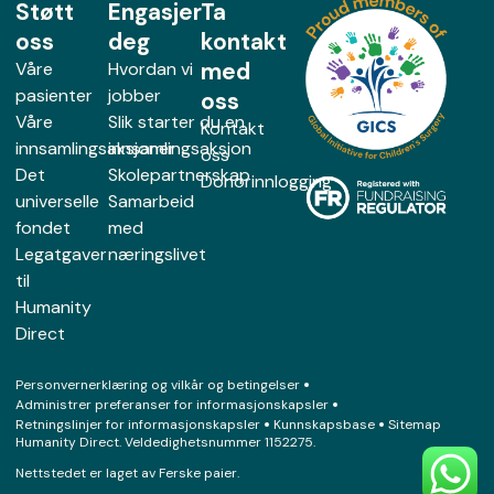
Støtt
Engasjer
Ta
oss
deg
kontakt
med
Våre
Hvordan vi
pasienter
jobber
oss
Våre
Slik starter du en
Kontakt
innsamlingsaksjoner
innsamlingsaksjon
oss
Det
Skolepartnerskap
Donorinnlogging
universelle
Samarbeid
fondet
med
Legatgaver
næringslivet
til
Humanity
Direct
Personvernerklæring og vilkår og betingelser
Administrer preferanser for informasjonskapsler
Retningslinjer for informasjonskapsler
Kunnskapsbase
Sitemap
Humanity Direct. Veldedighetsnummer 1152275.
Nettstedet er laget av
Ferske paier
.