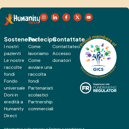
Sosteneteci
Partecipa
Contattate
I nostri
Come
Contattateci
pazienti
lavoriamo
Accesso
Le nostre
Come
donatori
raccolte
avviare una
fondi
raccolta
Fondo
fondi
universale
Partenariati
Doni in
scolastici
eredità a
Partnership
Humanity
commerciali
Direct
Informativa sulla privacy e Termini e condizioni