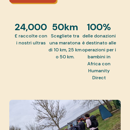
24,000
50
km
100
%
£ raccolte con
Scegliete tra
delle donazioni
i nostri ultras
una maratona
è destinato alle
di 10 km, 25 km
operazioni per i
o 50 km.
bambini in
Africa con
Humanity
Direct