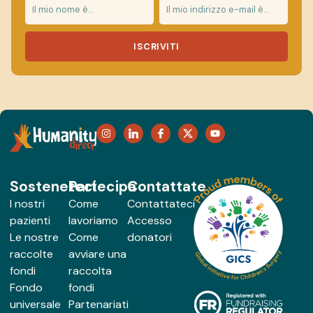
ISCRIVITI
Sosteneteci
Partecipa
Contattate
I nostri
Come
Contattateci
pazienti
lavoriamo
Accesso
Le nostre
Come
donatori
raccolte
avviare una
fondi
raccolta
Fondo
fondi
universale
Partenariati