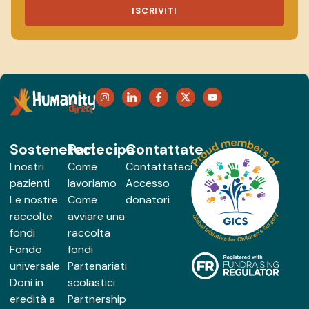
ISCRIVITI
Sosteneteci
Partecipa
Contattate
I nostri
Come
Contattateci
pazienti
lavoriamo
Accesso
Le nostre
Come
donatori
raccolte
avviare una
fondi
raccolta
Fondo
fondi
universale
Partenariati
Doni in
scolastici
eredità a
Partnership