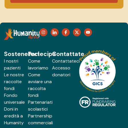
Sosteneteci
Partecipa
Contattate
I nostri
Come
Contattateci
pazienti
lavoriamo
Accesso
Le nostre
Come
donatori
raccolte
avviare una
fondi
raccolta
Fondo
fondi
universale
Partenariati
Doni in
scolastici
eredità a
Partnership
Humanity
commerciali