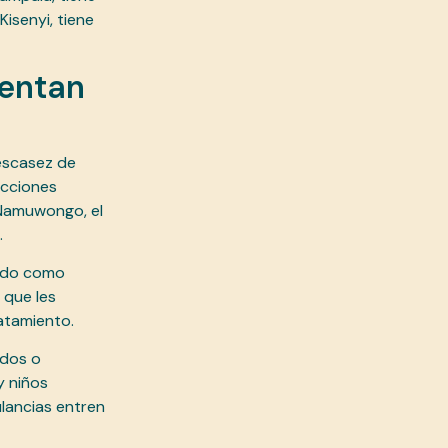
isenyi, tiene
mentan
escasez de
ecciones
 Namuwongo, el
.
ando como
 que les
atamiento.
ados o
y niños
ulancias entren