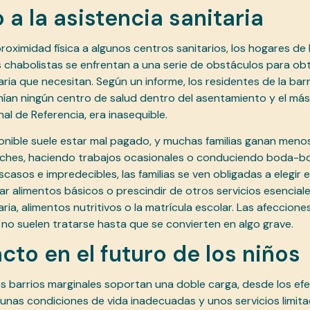
 a la asistencia sanitaria
roximidad física a algunos centros sanitarios, los hogares de 
chabolistas se enfrentan a una serie de obstáculos para obt
aria que necesitan. Según un informe, los residentes de la bar
ían ningún centro de salud dentro del asentamiento y el más
al de Referencia, era inasequible.
onible suele estar mal pagado, y muchas familias ganan menos d
oches, haciendo trabajos ocasionales o conduciendo boda-b
casos e impredecibles, las familias se ven obligadas a elegir 
rar alimentos básicos o prescindir de otros servicios esencial
ria, alimentos nutritivos o la matrícula escolar. Las afeccione
o suelen tratarse hasta que se convierten en algo grave.
cto en el futuro de los niños
os barrios marginales soportan una doble carga, desde los ef
 unas condiciones de vida inadecuadas y unos servicios limita