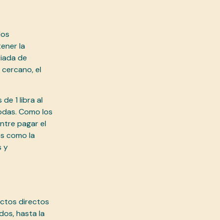
los
ener la
riada de
 cercano, el
e 1 libra al
odas. Como los
entre pagar el
es como la
s y
ectos directos
dos, hasta la