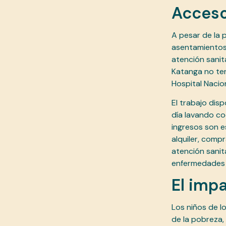
Acceso
A pesar de la p
asentamientos 
atención sanit
Katanga no ten
Hospital Nacion
El trabajo disp
día lavando c
ingresos son es
alquiler, comp
atención sanita
enfermedades n
El impa
Los niños de l
de la pobreza,