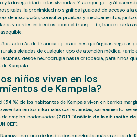
 y la inseguridad de las viviendas. Y, aunque geográficamen
ospitales, la proximidad no significa igualdad de acceso a la 
sas de inscripción, consulta, pruebas y medicamentos, junto
ulares y costes indirectos como el transporte, hacen que la as
nasequible.
 años, además de financiar operaciones quirúrgicas seguras p
 rurales alejadas de cualquier tipo de atención médica, tamb
raciones, desde neurocirugía hasta ortopedia, para niños que
 de Kampala.
os niños viven en los
mientos de Kampala?
d (54 %) de los habitantes de Kampala viven en barrios margi
 asentamientos informales con viviendas, saneamiento, servi
 de empleo inadecuados (
2019 "Análisis de la situación de
UNICEF
).
 Namuwongo, uno de los barrios marginales más grandes de K