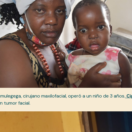
amulegega, cirujano maxilofacial, operó a un niño de 3 años.
Ci
n tumor facial.