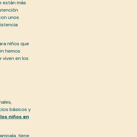
te están más
atención
 con unos
istencia
ara niños que
ién hemos
 viven en los
nales,
cios básicos y
 los niños en
ampala, tiene