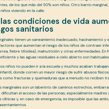
tes, de los que más del 50% son niños. Otro barrio marginal, K
iños viviendo en la calle.
las condiciones de vida au
sgos sanitarios
rginales tienen un saneamiento inadecuado, hacinamiento y 
factores que aumentan el riesgo de los niños de contraer inf
arrea, fiebre tifoidea), malnutrición y otras enfermedades. En
ficiente y las aguas residuales a cielo abierto son habituales
los niños no pueden ir a la escuela y muchos acaban trabaj
nfantil, donde corren un mayor riesgo de sufrir abusos físicos
es como fracturas y quemaduras que a menudo no reciben tr
s marginales son un laberinto de caminos estrechos, embarr
dificultan el acceso de las personas, especialmente madres 
s clínicas y, en caso de emergencia, es imposible que las amb
 asentamientos.