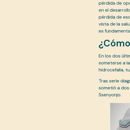
pérdida de opo
en el desarrol
pérdida de esc
vista de la sal
es fundamental 
¿Cómo 
En los dos últ
someterse a la
hidrocefalia, 
Tras serle dia
sometió a dos 
Ssenyonjo.