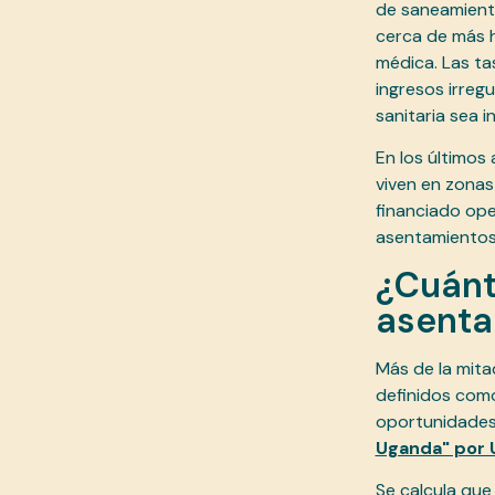
de saneamiento
cerca de más h
médica. Las ta
ingresos irreg
sanitaria sea i
En los últimos
viven en zonas
financiado ope
asentamientos
¿Cuánt
asenta
Más de la mita
definidos como
oportunidades
Uganda" por 
Se calcula que