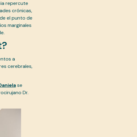
cia repercute
dades crónicas,
de el punto de
rios marginales
le.
t?
entos a
res cerebrales,
Daniela
se
ocirujano Dr.