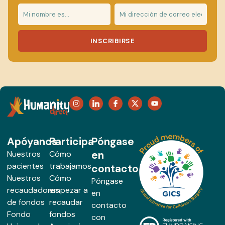
INSCRIBIRSE
Apóyanos
Participa
Póngase
en
Nuestros
Cómo
pacientes
trabajamos
contacto
Nuestros
Cómo
Póngase
recaudadores
empezar a
en
de fondos
recaudar
contacto
Fondo
fondos
con