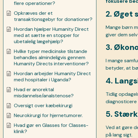
fokusere bedr
flere operationer?
2.
Øget s
Opkræves der et
transaktionsgebyr for donationer?
Mange børn med
Hvordan hjælper Humanity Direct
giver dem selvt
med at sætte en stopper for
ubetalelig lægehjælp?
3.
Økonom
Hvilke typer medicinske tilstande
behandles almindeligvis gennem
I mange samfun
Humanity Directs interventioner?
betyder, at bø
Hvordan arbejder Humanity Direct
4.
Langs
med hospitaler i Uganda?
Hvad er anorektal
Tidlig opdagel
misdannelse/analstenose?
diagnosticere
Oversigt over kæbekirurgi
5.
Stærk
Neurokirurgi for hjernetumorer.
Hvad gør en Glasses for Classes-
Ved at gøre de
klinik?
på lang sigt.