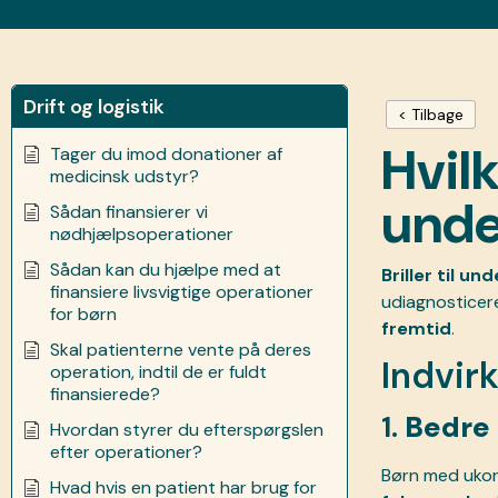
Drift og logistik
< Tilbage
Hvilk
Tager du imod donationer af
medicinsk udstyr?
unde
Sådan finansierer vi
nødhjælpsoperationer
Sådan kan du hjælpe med at
Briller til un
finansiere livsvigtige operationer
udiagnostice
for børn
fremtid
.
Skal patienterne vente på deres
Indvir
operation, indtil de er fuldt
finansierede?
1.
Bedre 
Hvordan styrer du efterspørgslen
efter operationer?
Børn med ukorr
Hvad hvis en patient har brug for