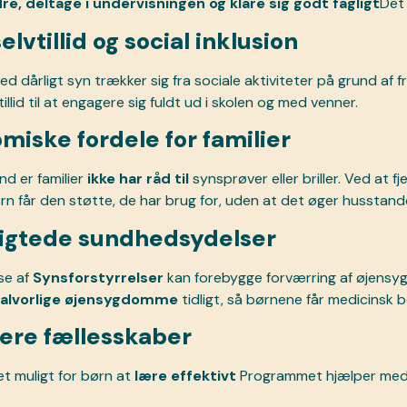
e, deltage i undervisningen og klare sig godt fagligt
Det 
elvtillid og social inklusion
 dårligt syn trækker sig fra sociale aktiviteter på grund af f
illid til at engagere sig fuldt ud i skolen og med venner.
iske fordele for familier
d er familier
ikke har råd til
synsprøver eller briller. Ved at 
rn får den støtte, de har brug for, uden at det øger husstan
igtede sundhedsydelser
se af
Synsforstyrrelser
kan forebygge forværring af øjens
alvorlige øjensygdomme
tidligt, så børnene får medicinsk be
ere fællesskaber
t muligt for børn at
lære effektivt
Programmet hjælper med