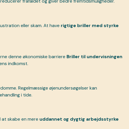
reducerer frafaldet og giver bedre fremtidsmuligheder.
rustration eller skam. At have
rigtige briller med styrke
fjerne denne økonomiske barriere
Briller til undervisningen
dens indkomst.
ygdomme. Regelmæssige øjenundersøgelser kan
handling i tide.
 at skabe en mere
uddannet og dygtig arbejdsstyrke