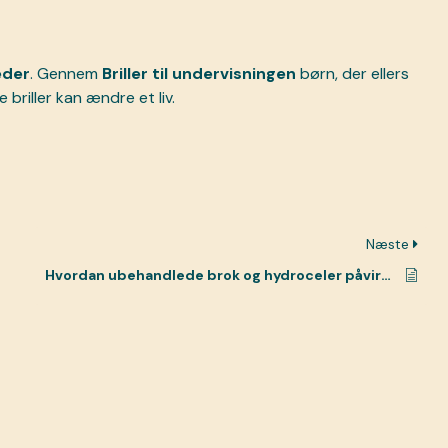
eder
. Gennem
Briller til undervisningen
børn, der ellers
e briller kan ændre et liv.
Næste
Hvordan ubehandlede brok og hydroceler påvirker børns liv