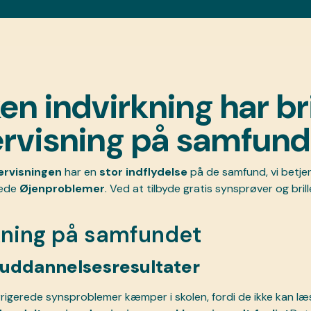
en indvirkning har bril
rvisning på samfund
dervisningen
har en
stor indflydelse
på de samfund, vi betjen
rede
Øjenproblemer
. Ved at tilbyde gratis synsprøver og bril
kning på samfundet
uddannelsesresultater
igerede synsproblemer kæmper i skolen, fordi de ikke kan læse 