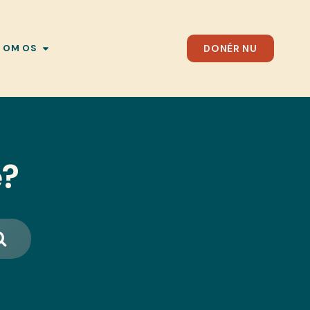
DONÉR NU
OM OS
e?