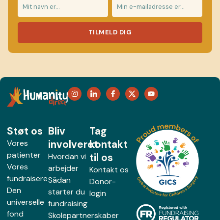
TILMELD DIG
Støt os
Bliv
Tag
involveret
kontakt
Vores
patienter
til os
Hvordan vi
Vores
arbejder
Kontakt os
fundraisere
Sådan
Donor-
Den
starter du
login
universelle
fundraising
fond
Skolepartnerskaber