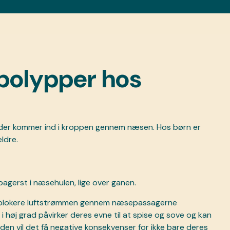
 polypper hos
, der kommer ind i kroppen gennem næsen. Hos børn er
ldre.
agerst i næsehulen, lige over ganen.
og blokere luftstrømmen gennem næsepassagerne
 i høj grad påvirker deres evne til at spise og sove og kan
den vil det få negative konsekvenser for ikke bare deres