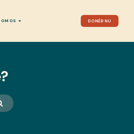
DONÉR NU
OM OS
e?