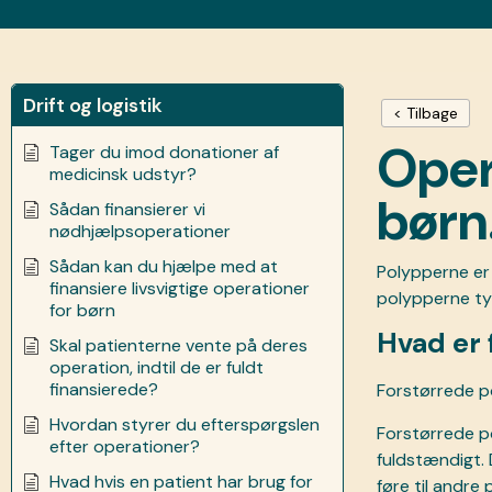
Drift og logistik
< Tilbage
Oper
Tager du imod donationer af
medicinsk udstyr?
børn
Sådan finansierer vi
nødhjælpsoperationer
Sådan kan du hjælpe med at
Polypperne er
finansiere livsvigtige operationer
polypperne typ
for børn
Hvad er 
Skal patienterne vente på deres
operation, indtil de er fuldt
finansierede?
Forstørrede po
Hvordan styrer du efterspørgslen
Forstørrede p
efter operationer?
fuldstændigt. 
Hvad hvis en patient har brug for
føre til andre