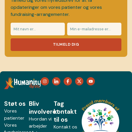
Tilmeld dig vores nyhedsbrev for at få
opdateringer om vores patienter og vores
fundraising-arrangementer.
TILMELD DIG
Støt os
Bliv
Tag
involveret
kontakt
Vores
patienter
til os
Hvordan vi
Vores
arbejder
Kontakt os