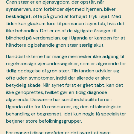
Grøn stær er en øjensygdom, der opstår, når
synsnerven, som forbinder øjet med hjernen, bliver
beskadiget, ofte på grund af forhøjet tryk i øjet. Med
tiden kan glaukom føre til permanent synstab, hvis det
ikke behandles. Det er en af de vigtigste årsager til
blindhed på verdensplan, og i Uganda er kampen for at
håndtere og behandle grøn stær særlig akut.
I landdistrikterne har mange mennesker ikke adgang til
regelmæssige øjenundersøgelser, som er afgørende for
tidlig opdagelse af grøn stær. Tilstanden udvikler sig
ofte uden symptomer, indtil der allerede er sket
betydelig skade. Når synet først er gået tabt, kan det
ikke genoprettes, hvilket gør en tidlig diagnose
afgørende. Desværre har sundhedsfaciliteterne i
Uganda ofte for få ressourcer, og den oftalmologiske
behandling er begrænset, idet kun nogle få specialister
betjener store befolkningsgrupper.
For mange i disse områder er det svært at søge