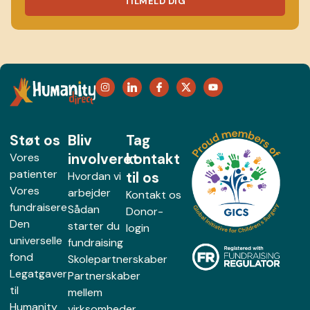
TILMELD DIG
Støt os
Bliv
Tag
involveret
kontakt
Vores
patienter
til os
Hvordan vi
Vores
arbejder
Kontakt os
fundraisere
Sådan
Donor-
Den
starter du
login
universelle
fundraising
fond
Skolepartnerskaber
Legatgaver
Partnerskaber
til
mellem
Humanity
virksomheder