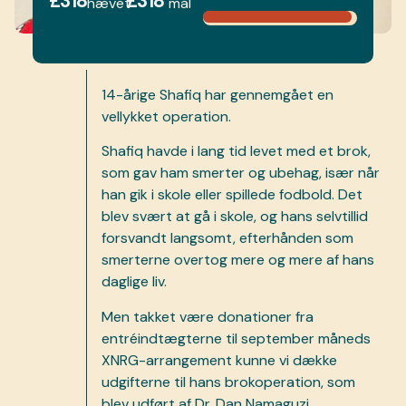
£318
£318
hævet
mål
14-årige Shafiq har gennemgået en
vellykket operation.
Shafiq havde i lang tid levet med et brok,
som gav ham smerter og ubehag, især når
han gik i skole eller spillede fodbold. Det
blev svært at gå i skole, og hans selvtillid
forsvandt langsomt, efterhånden som
smerterne overtog mere og mere af hans
daglige liv.
Men takket være donationer fra
entréindtægterne til september måneds
XNRG-arrangement kunne vi dække
udgifterne til hans brokoperation, som
blev udført af Dr. Dan Namaguzi.