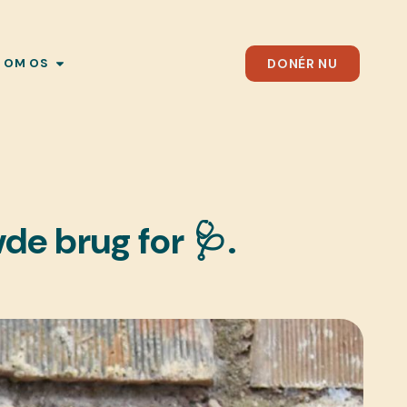
DONÉR NU
OM OS
de brug for 🩺.