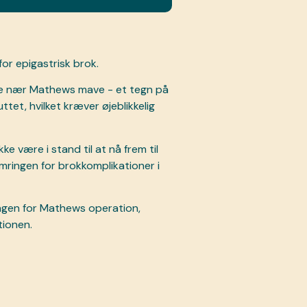
or epigastrisk brok.
e nær Mathews mave - et tegn på
luttet, hvilket kræver øjeblikkelig
e være i stand til at nå frem til
ymringen for brokkomplikationer i
ningen for Mathews operation,
tionen.