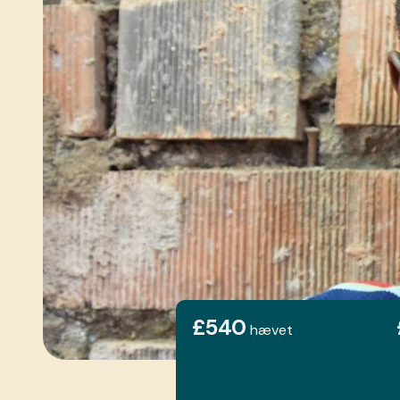
£540
hævet