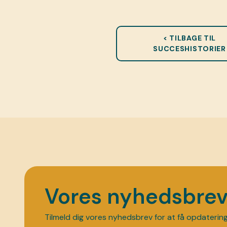
< TILBAGE TIL
SUCCESHISTORIER
Vores nyhedsbre
Tilmeld dig vores nyhedsbrev for at få opdaterin