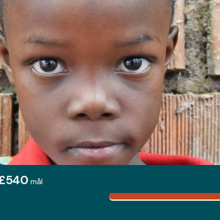
£540
mål