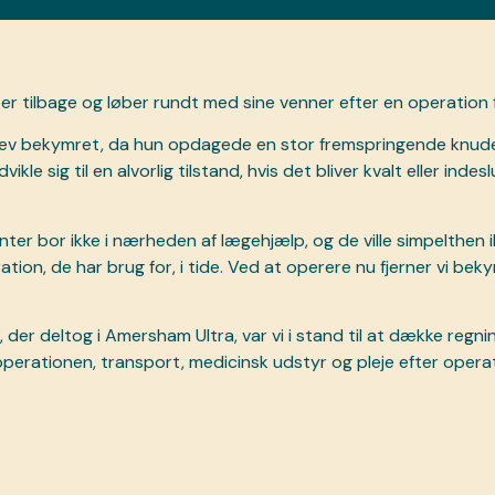
r tilbage og løber rundt med sine venner efter en operation f
ev bekymret, da hun opdagede en stor fremspringende knud
ikle sig til en alvorlig tilstand, hvis det bliver kvalt eller indes
ter bor ikke i nærheden af lægehjælp, og de ville simpelthen ikk
tion, de har brug for, i tide. Ved at operere nu fjerner vi bek
, der deltog i Amersham Ultra, var vi i stand til at dække reg
perationen, transport, medicinsk udstyr og pleje efter opera