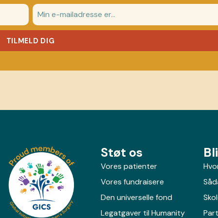
TILMELD DIG
Støt os
Bl
Vores patienter
Hvor
Vores fundraisere
Såda
Den universelle fond
Sko
Legatgaver til Humanity
Par