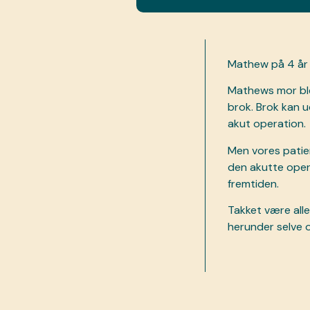
Mathew på 4 år e
Mathews mor bl
brok. Brok kan udv
akut operation.
Men vores patien
den akutte opera
fremtiden.
Takket være alle
herunder selve o