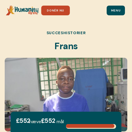
DONÉR NU
MENU
SUCCESHISTORIER
Frans
£552
£552
hævet
mål