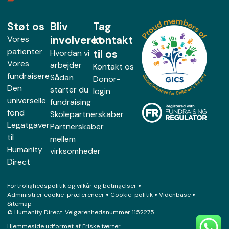
Støt os
Bliv
Tag
involveret
kontakt
Vores
patienter
til os
Hvordan vi
Vores
arbejder
Kontakt os
fundraisere
Sådan
Donor-
Den
starter du
login
universelle
fundraising
fond
Skolepartnerskaber
Legatgaver
Partnerskaber
til
mellem
Humanity
virksomheder
Direct
Fortrolighedspolitik og vilkår og betingelser
Administrer cookie-præferencer
Cookie-politik
Videnbase
Sitemap
© Humanity Direct. Velgørenhedsnummer 1152275.
Hjemmeside udformet af
Friske tærter
.