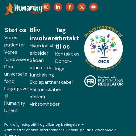
Støt os
Bliv
Tag
involveret
kontakt
Vores
patienter
til os
Hvordan vi
Vores
arbejder
Kontakt os
fundraisere
Sådan
Donor-
Den
starter du
login
universelle
fundraising
fond
Skolepartnerskaber
Legatgaver
Partnerskaber
til
mellem
Humanity
virksomheder
Direct
Fortrolighedspolitik og vilkår og betingelser
Administrer cookie-præferencer
Cookie-politik
Videnbase
Sitemap