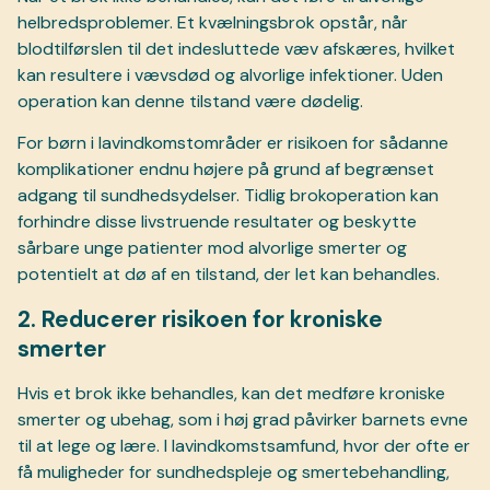
helbredsproblemer. Et kvælningsbrok opstår, når
blodtilførslen til det indesluttede væv afskæres, hvilket
kan resultere i vævsdød og alvorlige infektioner. Uden
operation kan denne tilstand være dødelig.
For børn i lavindkomstområder er risikoen for sådanne
komplikationer endnu højere på grund af begrænset
adgang til sundhedsydelser. Tidlig brokoperation kan
forhindre disse livstruende resultater og beskytte
sårbare unge patienter mod alvorlige smerter og
potentielt at dø af en tilstand, der let kan behandles.
2. Reducerer risikoen for kroniske
smerter
Hvis et brok ikke behandles, kan det medføre kroniske
smerter og ubehag, som i høj grad påvirker barnets evne
til at lege og lære. I lavindkomstsamfund, hvor der ofte er
få muligheder for sundhedspleje og smertebehandling,