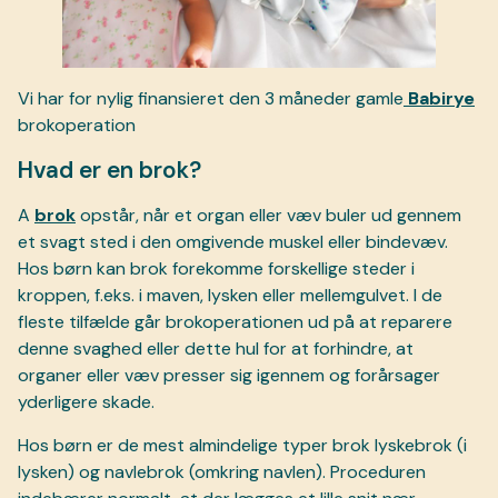
Vi har for nylig finansieret den 3 måneder gamle
Babirye
brokoperation
Hvad er en brok?
A
brok
opstår, når et organ eller væv buler ud gennem
et svagt sted i den omgivende muskel eller bindevæv.
Hos børn kan brok forekomme forskellige steder i
kroppen, f.eks. i maven, lysken eller mellemgulvet. I de
fleste tilfælde går brokoperationen ud på at reparere
denne svaghed eller dette hul for at forhindre, at
organer eller væv presser sig igennem og forårsager
yderligere skade.
Hos børn er de mest almindelige typer brok lyskebrok (i
lysken) og navlebrok (omkring navlen). Proceduren