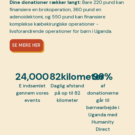
Dine donationer rækker langt:
Bare 220 pund kan
finansiere en brokoperation, 360 pund en
adenoidektomi, og 550 pund kan finansiere
komplekse kæbekirurgiske operationer -
livsforandrende operationer for børn i Uganda.
SE MERE HER
24,000
82
kilometer
98
%
£ indsamlet
Daglig afstand
af
gennem vores
på op til 82
donationerne
events
kilometer
går til
børnearbejde i
Uganda med
Humanity
Direct